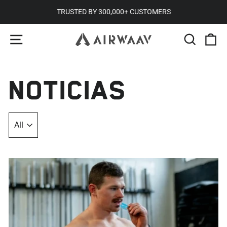
Ir
TRUSTED BY 300,000+ CUSTOMERS
directamente
diapositivas
NAVEGACIÓN
BUSCA
C
al
pausa
contenido
NOTICIAS