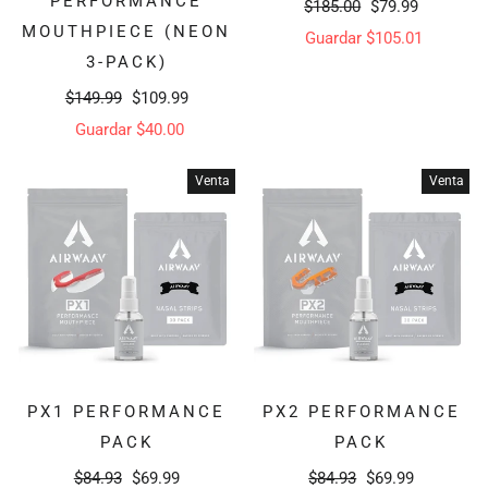
PERFORMANCE
Precio
Precio
$185.00
$79.99
MOUTHPIECE (NEON
habitual
de
Guardar $105.01
3-PACK)
oferta
Precio
Precio
$149.99
$109.99
habitual
de
Guardar $40.00
oferta
Venta
Venta
PX1 PERFORMANCE
PX2 PERFORMANCE
PACK
PACK
Precio
Precio
Precio
Precio
$84.93
$69.99
$84.93
$69.99